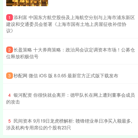
​添利富 中国东方航空股份及上海航空分别与上海市浦东新区
1
建设和交通委员会签署《上海市国有土地上房屋征收补偿协
议》
​长盈策略 十大券商策略：政治局会议定调资本市场！公募仓
2
位释放积极信号
​秒配网 微信 iOS 版 8.0.65 最新官方正式版下载发布
3
​银河配资 你很快就会离开：德甲队长在网上遭到董事会成员
4
的攻击
​民间资本 9月19日龙虎榜解析: 赣锋锂业单日净买入额最多,
5
涉及机构专用席位的个股有23只