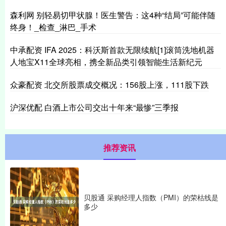
森利网 别轻易切甲状腺！医生警告：这4种“结局”可能伴随
终身！_检查_淋巴_手术
中承配资 IFA 2025：科沃斯首款无限续航[1]滚筒洗地机器
人地宝X11全球亮相，携全新品类引领智能生活新纪元
众豪配资 北交所股票成交概况：156股上涨，111股下跌
沪深优配 白酒上市公司交出十年来“最惨”三季报
推荐资讯
贝股通 采购经理人指数（PMI）的荣枯线是
多少