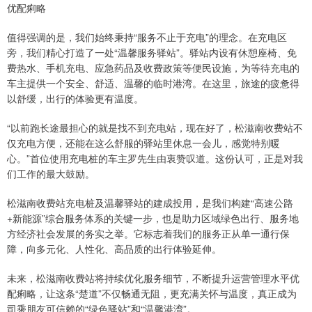
优配痢略
值得强调的是，我们始终秉持“服务不止于充电”的理念。在充电区
旁，我们精心打造了一处“温馨服务驿站”。驿站内设有休憩座椅、免
费热水、手机充电、应急药品及收费政策等便民设施，为等待充电的
车主提供一个安全、舒适、温馨的临时港湾。在这里，旅途的疲惫得
以舒缓，出行的体验更有温度。
“以前跑长途最担心的就是找不到充电站，现在好了，松滋南收费站不
仅充电方便，还能在这么舒服的驿站里休息一会儿，感觉特别暖
心。”首位使用充电桩的车主罗先生由衷赞叹道。这份认可，正是对我
们工作的最大鼓励。
松滋南收费站充电桩及温馨驿站的建成投用，是我们构建“高速公路
+新能源”综合服务体系的关键一步，也是助力区域绿色出行、服务地
方经济社会发展的务实之举。它标志着我们的服务正从单一通行保
障，向多元化、人性化、高品质的出行体验延伸。
未来，松滋南收费站将持续优化服务细节，不断提升运营管理水平优
配痢略，让这条“楚道”不仅畅通无阻，更充满关怀与温度，真正成为
司乘朋友可信赖的“绿色驿站”和“温馨港湾”。