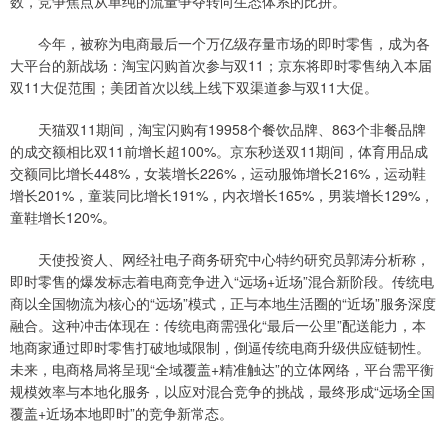
数，竞争焦点从单纯的流量争夺转向生态体系的比拼。
今年，被称为电商最后一个万亿级存量市场的即时零售，成为各
大平台的新战场：淘宝闪购首次参与双11；京东将即时零售纳入本届
双11大促范围；美团首次以线上线下双渠道参与双11大促。
天猫双11期间，淘宝闪购有19958个餐饮品牌、863个非餐品牌
的成交额相比双11前增长超100%。京东秒送双11期间，体育用品成
交额同比增长448%，女装增长226%，运动服饰增长216%，运动鞋
增长201%，童装同比增长191%，内衣增长165%，男装增长129%，
童鞋增长120%。
天使投资人、网经社电子商务研究中心特约研究员郭涛分析称，
即时零售的爆发标志着电商竞争进入“远场+近场”混合新阶段。传统电
商以全国物流为核心的“远场”模式，正与本地生活圈的“近场”服务深度
融合。这种冲击体现在：传统电商需强化“最后一公里”配送能力，本
地商家通过即时零售打破地域限制，倒逼传统电商升级供应链韧性。
未来，电商格局将呈现“全域覆盖+精准触达”的立体网络，平台需平衡
规模效率与本地化服务，以应对混合竞争的挑战，最终形成“远场全国
覆盖+近场本地即时”的竞争新常态。