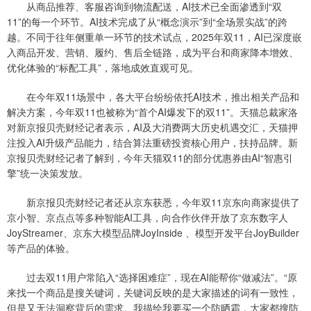
从商品推荐、客服咨询到物流配送，AI技术已全面渗透到“双
11”的每一个环节。AI技术完成了从“概念演示”到“全场景实战”的跨
越。不同于往年侧重单一环节的技术试点，2025年双11，AI已深度嵌
入商品开发、营销、履约、售后全链路，成为平台和商家降本增效、
优化体验的“标配工具”，落地成效直观可见。
在今年双11场景中，各大平台纷纷依托AI技术，推出相关产品和
解决方案，今年双11也被称为“首个AI爆发下的双11”。天猫总裁家洛
对新京报贝壳财经记者表示，AI及大消费两大历史机遇交汇，天猫押
注投入AI升级产品能力，结合算法重磅投资核心用户，扶持品牌。新
京报贝壳财经记者了解到，今年天猫双11的部分优惠券由AI“智惠引
擎”统一决策发放。
新京报贝壳财经记者还从京东获悉，今年双11京东向商家提供了
京小智、京点点等多种智能AI工具，向合作伙伴开放了京东数字人
JoyStreamer、京东大模型品牌JoyInside 、模型开发平台JoyBuilder
等产品的体验。
过去双11用户常陷入“选择困难症”，现在AI能帮你“做减法”。“原
来找一个商品是搜关键词，关键词反映的是大家描述的词有一致性，
但是又无法洞察背后的需求。我描绘我要买一个防晒霜，大家都搜防