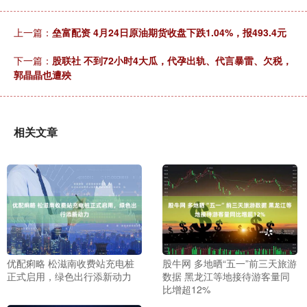
上一篇：
垒富配资 4月24日原油期货收盘下跌1.04%，报493.4元
下一篇：
股联社 不到72小时4大瓜，代孕出轨、代言暴雷、欠税，
郭晶晶也遭殃
相关文章
优配痢略 松滋南收费站充电桩
股牛网 多地晒“五一”前三天旅游
正式启用，绿色出行添新动力
数据 黑龙江等地接待游客量同
比增超12%