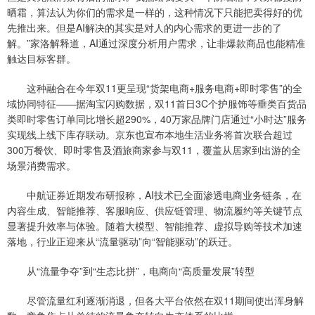
晒霜，算法认为你们的需求是一样的，这种情况下只能把卖得好的优
先推出来。但是AI解决的其实是对人的内心需求的更进一步的了
解。”家洛解释道，AI通过深度分析用户需求，让非爆款商品也能精准
触达目标客群。
这种融合在今年双11更呈现“货架电商+服务电商+即时零售”的全
域协同特征——据淘宝闪购数据，双11首日3C个护服饰等垂类百货品
类即时零售订单同比增长超290%，40万家品牌门店通过“小时达”服务
实现线上线下库存联动。京东也宣布本地生活业务将首次联合超过
300万餐饮、即时零售及酒旅商家参与双11，覆盖从居家到出游的全
场景消费需求。
中航证券近期发布研报称，AI技术已全面渗透电商业务链条，在
内容生成、智能推荐、客服响应、供应链管理、物流履约等关键节点
显著提升效率与体验。随着大模型、智能推荐、虚拟导购等技术加速
落地，行业正迎来从“流量驱动”向“智能驱动”的跃迁。
从“流量争夺”到“生态比拼”，电商向“高质量发展”转型
尽管流量红利逐渐消退，但各大平台依然在双11期间使出浑身解