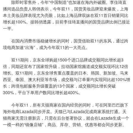
除即时零售外，今年“中国制造”也加速在海内外破圈。李佳琦直
播间选品负责人韩俏表示，今年双11，国货美妆品牌迎来爆发，上海
本土美妆品牌表现尤为亮眼，比如上海品牌双妹在双11首日销量同比
增长超100%。据韩俏透露，目前李佳琦直播间的国货品牌比例已接近
一半。
在国内消费市场稳健增长的同时，国货借助双11的东风，通过跨
境电商加速“出海”，成为今年双11的一大亮点。
双11期间，京东全球购超1500个进口品牌成交额同比增长超3
倍，同期还宣布了国家馆升级，拉动国家馆频道成交额实现环比12倍
增长。双11期间，京东全球售重点覆盖的日本、韩国、新加坡、马来
西亚、泰国、澳大利亚等市场，成交额与订单量均实现同比超100%增
长；跨境包邮服务升级覆盖的13个国家，成交额同比增长突破
300%，平台下单用户数同比增长超400%。
今年双11，所有天猫商家在国内经营的同时，可在阿里巴巴旗下
海外电商Lazada同步开卖。天猫已与Lazada完成商家系统打通。天
猫商家无需注册新店，只需在后台签署协议，就会在Lazada生成一个
一模一样的“镜像店铺”，商品、库存、营销、优惠等都会同步更新。