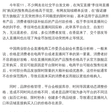
今年双11，不少网友在社交平台发文称，在淘宝直播“李佳琦直播
间”购买的预售商品价格高于现货。有网友陆续晒单反馈，在“薇诺娜
官方旗舰店”主页突然弹出不同额度的限时补贴，基本适用于该品牌所
有产品，消费者领到该补贴后的产品付款价格，低于李佳琦直播间公
布的到手价。李佳琦也在直播间回应称，此举系平台自主、自发行
为，无法退差价。后续，多位消费者发现，在香菇来了、交个朋友等
达人直播间也出现了淘金币加抵活动突然终止等情况。
中国商业联合会直播电商工作委员会副会长曹磊分析称，一般来
说，价格是消费者在电商平台或者直播间下单的第一要素。消费者好
不容易做好攻略，却在直播间购买的产品预售价格高于从官方旗舰店
正常购买，背后可能原因是平台限时补贴，电商平台可能在预售结束
后，针对部分商品发放限时限量的大额补贴或优惠券。这些补贴通常
不在价保范围内，导致后面来买的消费者反而能以更低价格购入。
同时，品牌价格管理，平台会根据库存、时间等因素动态调整价
格，造成不同时间点价格不同，或者是品牌可能为参与平台的不同活
动（如百亿补贴、限时秒杀）创建多个商品链接，导致通过直播间入
口和店铺直接购买入口的价格存在差异。