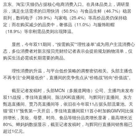
京东、淘宝/天猫仍占据核心电商消费入口。在具体品类上，调研显
示，满足生活需求的日用快消（50.5%）与食品生鲜（46.7%）稳居
前列，数码电子（39.9%）与家电（25.4%）等高价品类仍保持稳
定；而在购买减少的品类中，奢侈品（11.0%）与服饰鞋帽
（18.9%）等非刚需品类则出现降温。
显然，今年双11期间，“按需购买”“理性凑单”成为用户主流消费心
态，多位消费者对新京报贝壳财经记者表示会提前规划购物清单，仅
购买生活必需或长期需要的商品。
理性消费的升温，与平台低价策略的调整密切相关。头部主播也
不再专注“全网最低价”，直播间的竞争焦点从“价格战”转向“价值战”。
截至记者发稿时，头部MCN（多频道网络）公司、主播均未发布
双11战报，李佳琦直播间、陈洁KiKi直播间、与辉同行直播间、东方
甄选直播间、贾乃亮直播间等，依旧在今年双11占据头部流量池。天
猫“双11”预售第一天开启，李佳琦直播间双11首小时加购GMV同比保
持增长，美妆、母婴、时尚、食品等细分品类增长显著，最高增长近
80%。蝉妈妈数据显示，截至记者发稿时，与辉同行直播间销售额已
超过1亿元。