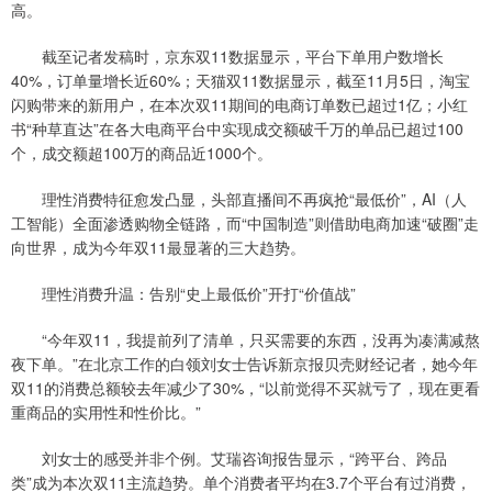
高。
截至记者发稿时，京东双11数据显示，平台下单用户数增长
40%，订单量增长近60%；天猫双11数据显示，截至11月5日，淘宝
闪购带来的新用户，在本次双11期间的电商订单数已超过1亿；小红
书“种草直达”在各大电商平台中实现成交额破千万的单品已超过100
个，成交额超100万的商品近1000个。
理性消费特征愈发凸显，头部直播间不再疯抢“最低价”，AI（人
工智能）全面渗透购物全链路，而“中国制造”则借助电商加速“破圈”走
向世界，成为今年双11最显著的三大趋势。
理性消费升温：告别“史上最低价”开打“价值战”
“今年双11，我提前列了清单，只买需要的东西，没再为凑满减熬
夜下单。”在北京工作的白领刘女士告诉新京报贝壳财经记者，她今年
双11的消费总额较去年减少了30%，“以前觉得不买就亏了，现在更看
重商品的实用性和性价比。”
刘女士的感受并非个例。艾瑞咨询报告显示，“跨平台、跨品
类”成为本次双11主流趋势。单个消费者平均在3.7个平台有过消费，