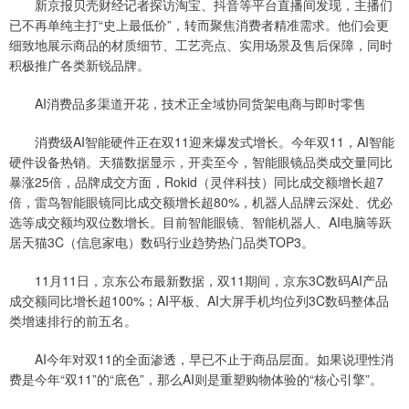
新京报贝壳财经记者探访淘宝、抖音等平台直播间发现，主播们
已不再单纯主打“史上最低价”，转而聚焦消费者精准需求。他们会更
细致地展示商品的材质细节、工艺亮点、实用场景及售后保障，同时
积极推广各类新锐品牌。
AI消费品多渠道开花，技术正全域协同货架电商与即时零售
消费级AI智能硬件正在双11迎来爆发式增长。今年双11，AI智能
硬件设备热销。天猫数据显示，开卖至今，智能眼镜品类成交量同比
暴涨25倍，品牌成交方面，Rokid（灵伴科技）同比成交额增长超7
倍，雷鸟智能眼镜同比成交额增长超80%，机器人品牌云深处、优必
选等成交额均双位数增长。目前智能眼镜、智能机器人、AI电脑等跃
居天猫3C（信息家电）数码行业趋势热门品类TOP3。
11月11日，京东公布最新数据，双11期间，京东3C数码AI产品
成交额同比增长超100%；AI平板、AI大屏手机均位列3C数码整体品
类增速排行的前五名。
AI今年对双11的全面渗透，早已不止于商品层面。如果说理性消
费是今年“双11”的“底色”，那么AI则是重塑购物体验的“核心引擎”。