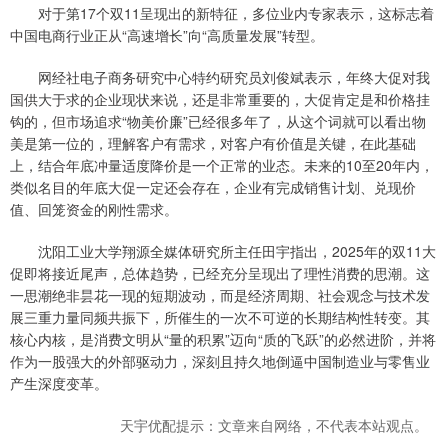
对于第17个双11呈现出的新特征，多位业内专家表示，这标志着
中国电商行业正从“高速增长”向“高质量发展”转型。
网经社电子商务研究中心特约研究员刘俊斌表示，年终大促对我
国供大于求的企业现状来说，还是非常重要的，大促肯定是和价格挂
钩的，但市场追求“物美价廉”已经很多年了，从这个词就可以看出物
美是第一位的，理解客户有需求，对客户有价值是关键，在此基础
上，结合年底冲量适度降价是一个正常的业态。未来的10至20年内，
类似名目的年底大促一定还会存在，企业有完成销售计划、兑现价
值、回笼资金的刚性需求。
沈阳工业大学翔源全媒体研究所主任田宇指出，2025年的双11大
促即将接近尾声，总体趋势，已经充分呈现出了理性消费的思潮。这
一思潮绝非昙花一现的短期波动，而是经济周期、社会观念与技术发
展三重力量同频共振下，所催生的一次不可逆的长期结构性转变。其
核心内核，是消费文明从“量的积累”迈向“质的飞跃”的必然进阶，并将
作为一股强大的外部驱动力，深刻且持久地倒逼中国制造业与零售业
产生深度变革。
天宇优配提示：文章来自网络，不代表本站观点。