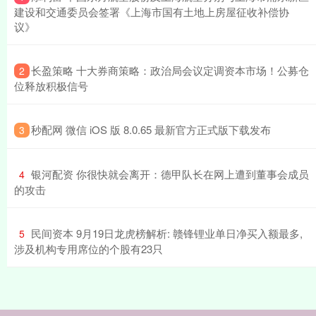
建设和交通委员会签署《上海市国有土地上房屋征收补偿协
议》
​长盈策略 十大券商策略：政治局会议定调资本市场！公募仓
2
位释放积极信号
​秒配网 微信 iOS 版 8.0.65 最新官方正式版下载发布
3
​银河配资 你很快就会离开：德甲队长在网上遭到董事会成员
4
的攻击
​民间资本 9月19日龙虎榜解析: 赣锋锂业单日净买入额最多,
5
涉及机构专用席位的个股有23只