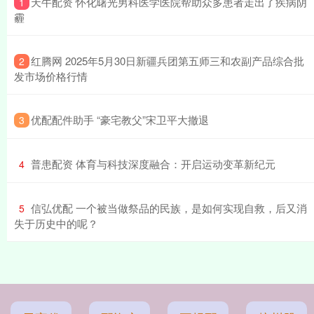
​天牛配资 怀化曙光男科医学医院帮助众多患者走出了疾病阴
1
霾
​红腾网 2025年5月30日新疆兵团第五师三和农副产品综合批
2
发市场价格行情
​优配配件助手 “豪宅教父”宋卫平大撤退
3
​普患配资 体育与科技深度融合：开启运动变革新纪元
4
​信弘优配 一个被当做祭品的民族，是如何实现自救，后又消
5
失于历史中的呢？