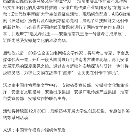
出版集团推出安徽网络文学“攀登计划”；淮南市委宣传部发布支持网
络文学IP转化的具体扶持措施；安徽广电传媒产业集团发起“穿越武王
墩：Z世代故事新编”大学生创意征集活动。现场鳄鱼配资，AIGC微短
剧《归楚记》预告片及AI漫剧亦精彩亮相，展现了科技赋能文化创作
的新趋势。与会嘉宾还围绕武王墩题材进行了网络文学创作专题分
享，并观摩了“遇见考烈王——安徽淮南武王墩一号墓考古成果展”，
近距离感受安徽楚文化的璀璨光华。
启动仪式后，20多位全国知名网络文学作家，将与考古专家、平台及
媒体代表一道，开启一段从国博展厅到淮南考古成果现场，再到安徽
发展现场的深度采风之旅。通过古今辉映的实地探访与研讨，他们将
汲取灵感，力求让文物在故事中“醒来”，让历史在创作中“鲜活”。
活动由中国作协网络文学中心、安徽省委宣传部、安徽省文化和旅游
厅、安徽省文联指导，安徽出版集团、安徽广电传媒产业集团、淮南
市委宣传部、安徽省作协联合主办。
活动将持续至12月30日，后续还将开展大学生创意征集、专题创作签
约等系列活动。
来源：中国青年报客户端鳄鱼配资