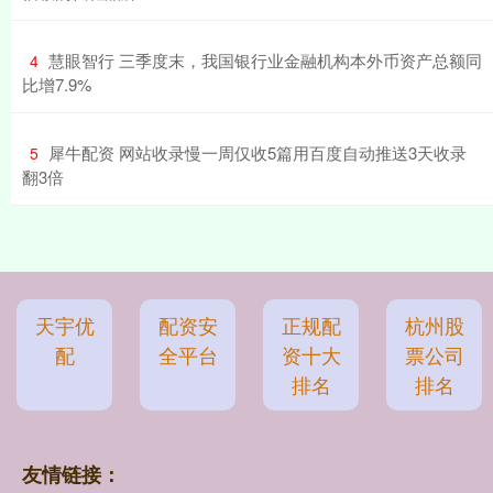
​慧眼智行 三季度末，我国银行业金融机构本外币资产总额同
4
比增7.9%
​犀牛配资 网站收录慢一周仅收5篇用百度自动推送3天收录
5
翻3倍
天宇优
配资安
正规配
杭州股
配
全平台
资十大
票公司
排名
排名
友情链接：