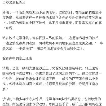
当沙漠遇见湖泊
沙湖，一个听起来就充满矛盾的名字。谁能想到，在茫茫的腾格里沙
漠边缘，竟藏着这样一片神奇的水域？金色的沙丘倒映在碧蓝的湖面
上，骆驼的剪影在夕阳下拉长，这不是海市蜃楼，而是真实存在的塞
上奇观。
站在沙丘之巅远眺，你会怀疑自己的眼睛。一边是连绵起伏的沙丘，
一边是波光粼粼的湖泊，两种截然不同的地貌在这里完美交融。"一半
是火焰，一半是海水"，用这句话形容沙湖再贴切不过了。
驼铃声中的塞上江南
清晨，当第一缕阳光洒在沙丘上，骆驼队已经整装待发。骑上骆驼，
随着驼铃声缓缓前行，仿佛穿越回了丝绸之路的年代。但当你转过一
个沙丘，眼前的景象会让你惊掉下巴——成片的芦苇荡在微风中摇
曳，各种水鸟在湖面上嬉戏，这哪里是荒凉的沙漠，分明是江南水
乡！
沙湖的生物多样性令人惊叹。这里有300多种鸟类栖息，包括珍贵的
黑鹳、白琵鹭等国家保护动物。每到迁徙季节，成千上万的候鸟在这