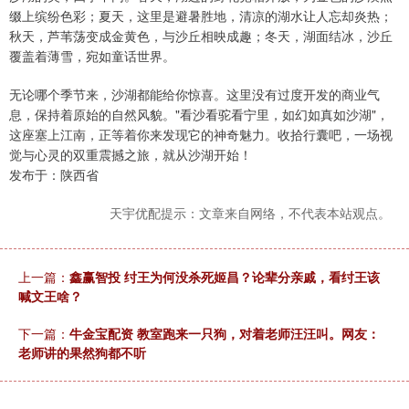
缀上缤纷色彩；夏天，这里是避暑胜地，清凉的湖水让人忘却炎热；
秋天，芦苇荡变成金黄色，与沙丘相映成趣；冬天，湖面结冰，沙丘
覆盖着薄雪，宛如童话世界。
无论哪个季节来，沙湖都能给你惊喜。这里没有过度开发的商业气
息，保持着原始的自然风貌。"看沙看驼看宁里，如幻如真如沙湖"，
这座塞上江南，正等着你来发现它的神奇魅力。收拾行囊吧，一场视
觉与心灵的双重震撼之旅，就从沙湖开始！
发布于：陕西省
天宇优配提示：文章来自网络，不代表本站观点。
上一篇：
鑫赢智投 纣王为何没杀死姬昌？论辈分亲戚，看纣王该
喊文王啥？
下一篇：
牛金宝配资 教室跑来一只狗，对着老师汪汪叫。网友：
老师讲的果然狗都不听