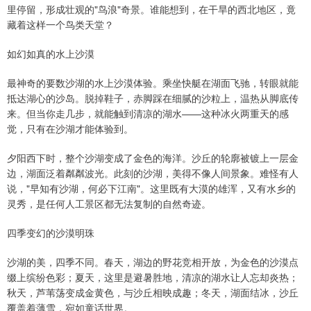
里停留，形成壮观的"鸟浪"奇景。谁能想到，在干旱的西北地区，竟
藏着这样一个鸟类天堂？
如幻如真的水上沙漠
最神奇的要数沙湖的水上沙漠体验。乘坐快艇在湖面飞驰，转眼就能
抵达湖心的沙岛。脱掉鞋子，赤脚踩在细腻的沙粒上，温热从脚底传
来。但当你走几步，就能触到清凉的湖水——这种冰火两重天的感
觉，只有在沙湖才能体验到。
夕阳西下时，整个沙湖变成了金色的海洋。沙丘的轮廓被镀上一层金
边，湖面泛着粼粼波光。此刻的沙湖，美得不像人间景象。难怪有人
说，"早知有沙湖，何必下江南"。这里既有大漠的雄浑，又有水乡的
灵秀，是任何人工景区都无法复制的自然奇迹。
四季变幻的沙漠明珠
沙湖的美，四季不同。春天，湖边的野花竞相开放，为金色的沙漠点
缀上缤纷色彩；夏天，这里是避暑胜地，清凉的湖水让人忘却炎热；
秋天，芦苇荡变成金黄色，与沙丘相映成趣；冬天，湖面结冰，沙丘
覆盖着薄雪，宛如童话世界。