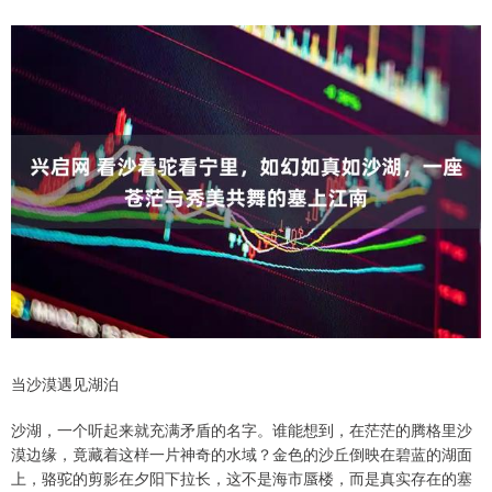
当沙漠遇见湖泊
沙湖，一个听起来就充满矛盾的名字。谁能想到，在茫茫的腾格里沙
漠边缘，竟藏着这样一片神奇的水域？金色的沙丘倒映在碧蓝的湖面
上，骆驼的剪影在夕阳下拉长，这不是海市蜃楼，而是真实存在的塞