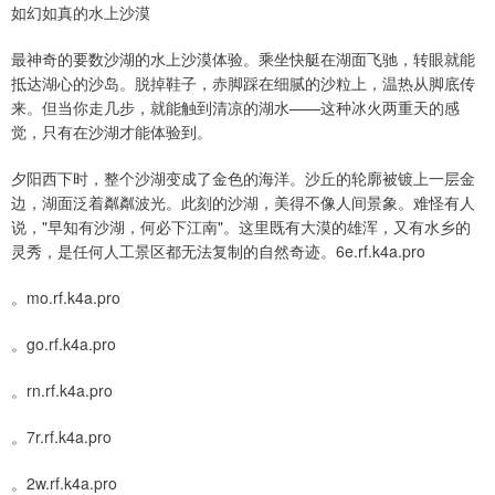
如幻如真的水上沙漠
最神奇的要数沙湖的水上沙漠体验。乘坐快艇在湖面飞驰，转眼就能
抵达湖心的沙岛。脱掉鞋子，赤脚踩在细腻的沙粒上，温热从脚底传
来。但当你走几步，就能触到清凉的湖水——这种冰火两重天的感
觉，只有在沙湖才能体验到。
夕阳西下时，整个沙湖变成了金色的海洋。沙丘的轮廓被镀上一层金
边，湖面泛着粼粼波光。此刻的沙湖，美得不像人间景象。难怪有人
说，"早知有沙湖，何必下江南"。这里既有大漠的雄浑，又有水乡的
灵秀，是任何人工景区都无法复制的自然奇迹。6e.rf.k4a.pro
。mo.rf.k4a.pro
。go.rf.k4a.pro
。rn.rf.k4a.pro
。7r.rf.k4a.pro
。2w.rf.k4a.pro