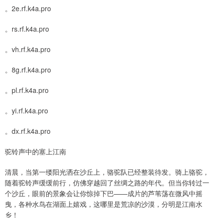
。2e.rf.k4a.pro
。rs.rf.k4a.pro
。vh.rf.k4a.pro
。8g.rf.k4a.pro
。pl.rf.k4a.pro
。yi.rf.k4a.pro
。dx.rf.k4a.pro
驼铃声中的塞上江南
清晨，当第一缕阳光洒在沙丘上，骆驼队已经整装待发。骑上骆驼，
随着驼铃声缓缓前行，仿佛穿越回了丝绸之路的年代。但当你转过一
个沙丘，眼前的景象会让你惊掉下巴——成片的芦苇荡在微风中摇
曳，各种水鸟在湖面上嬉戏，这哪里是荒凉的沙漠，分明是江南水
乡！