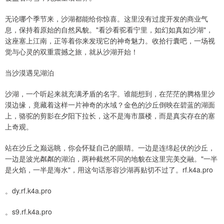
无论哪个季节来，沙湖都能给你惊喜。这里没有过度开发的商业气
息，保持着原始的自然风貌。"看沙看驼看宁里，如幻如真如沙湖"，
这座塞上江南，正等着你来发现它的神奇魅力。收拾行囊吧，一场视
觉与心灵的双重震撼之旅，就从沙湖开始！
当沙漠遇见湖泊
沙湖，一个听起来就充满矛盾的名字。谁能想到，在茫茫的腾格里沙
漠边缘，竟藏着这样一片神奇的水域？金色的沙丘倒映在碧蓝的湖面
上，骆驼的剪影在夕阳下拉长，这不是海市蜃楼，而是真实存在的塞
上奇观。
站在沙丘之巅远眺，你会怀疑自己的眼睛。一边是连绵起伏的沙丘，
一边是波光粼粼的湖泊，两种截然不同的地貌在这里完美交融。"一半
是火焰，一半是海水"，用这句话形容沙湖再贴切不过了。rf.k4a.pro
。dy.rf.k4a.pro
。s9.rf.k4a.pro