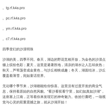
。tg.rf.k4a.pro
。pc.rf.k4a.pro
。ym.rf.k4a.pro
。c7.rf.k4a.pro
四季变幻的沙漠明珠
沙湖的美，四季不同。春天，湖边的野花竞相开放，为金色的沙漠点
缀上缤纷色彩；夏天，这里是避暑胜地，清凉的湖水让人忘却炎热；
秋天，芦苇荡变成金黄色，与沙丘相映成趣；冬天，湖面结冰，沙丘
覆盖着薄雪，宛如童话世界。
无论哪个季节来，沙湖都能给你惊喜。这里没有过度开发的商业气
息，保持着原始的自然风貌。"看沙看驼看宁里，如幻如真如沙湖"，
这座塞上江南，正等着你来发现它的神奇魅力。收拾行囊吧，一场视
觉与心灵的双重震撼之旅，就从沙湖开始！