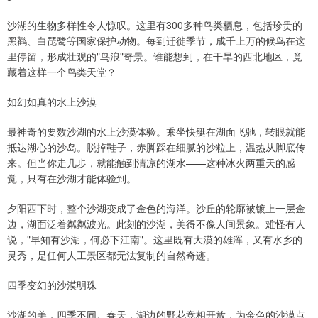
沙湖的生物多样性令人惊叹。这里有300多种鸟类栖息，包括珍贵的
黑鹳、白琵鹭等国家保护动物。每到迁徙季节，成千上万的候鸟在这
里停留，形成壮观的"鸟浪"奇景。谁能想到，在干旱的西北地区，竟
藏着这样一个鸟类天堂？
如幻如真的水上沙漠
最神奇的要数沙湖的水上沙漠体验。乘坐快艇在湖面飞驰，转眼就能
抵达湖心的沙岛。脱掉鞋子，赤脚踩在细腻的沙粒上，温热从脚底传
来。但当你走几步，就能触到清凉的湖水——这种冰火两重天的感
觉，只有在沙湖才能体验到。
夕阳西下时，整个沙湖变成了金色的海洋。沙丘的轮廓被镀上一层金
边，湖面泛着粼粼波光。此刻的沙湖，美得不像人间景象。难怪有人
说，"早知有沙湖，何必下江南"。这里既有大漠的雄浑，又有水乡的
灵秀，是任何人工景区都无法复制的自然奇迹。
四季变幻的沙漠明珠
沙湖的美，四季不同。春天，湖边的野花竞相开放，为金色的沙漠点