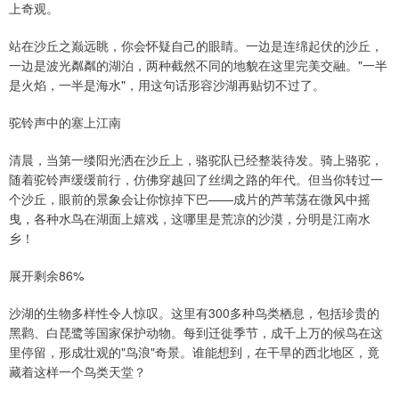
上奇观。
站在沙丘之巅远眺，你会怀疑自己的眼睛。一边是连绵起伏的沙丘，
一边是波光粼粼的湖泊，两种截然不同的地貌在这里完美交融。"一半
是火焰，一半是海水"，用这句话形容沙湖再贴切不过了。
驼铃声中的塞上江南
清晨，当第一缕阳光洒在沙丘上，骆驼队已经整装待发。骑上骆驼，
随着驼铃声缓缓前行，仿佛穿越回了丝绸之路的年代。但当你转过一
个沙丘，眼前的景象会让你惊掉下巴——成片的芦苇荡在微风中摇
曳，各种水鸟在湖面上嬉戏，这哪里是荒凉的沙漠，分明是江南水
乡！
展开剩余86%
沙湖的生物多样性令人惊叹。这里有300多种鸟类栖息，包括珍贵的
黑鹳、白琵鹭等国家保护动物。每到迁徙季节，成千上万的候鸟在这
里停留，形成壮观的"鸟浪"奇景。谁能想到，在干旱的西北地区，竟
藏着这样一个鸟类天堂？