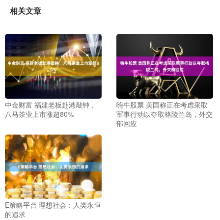
相关文章
中金财富 福建老板赴港敲钟，
嗨牛股票 美国称正在考虑采取
八马茶业上市涨超80%
军事行动以夺取格陵兰岛，外交
部回应
E策略平台 理想社会：人类永恒
的追求