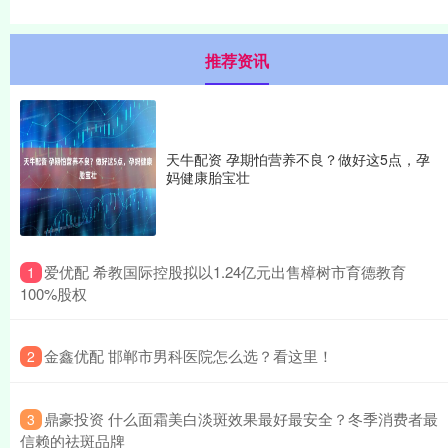
推荐资讯
天牛配资 孕期怕营养不良？做好这5点，孕
妈健康胎宝壮
​爱优配 希教国际控股拟以1.24亿元出售樟树市育德教育
1
100%股权
​金鑫优配 邯郸市男科医院怎么选？看这里！
2
​鼎豪投资 什么面霜美白淡斑效果最好最安全？冬季消费者最
3
信赖的祛斑品牌