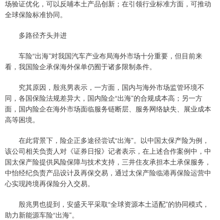
场验证优化，可以反哺本土产品创新；在引领行业标准方面，可推动
全球保险标准协同。
多路径齐头并进
车险“出海”对我国汽车产业布局海外市场十分重要，但目前来
看，我国险企承保海外保单仍囿于诸多限制条件。
究其原因，殷兆男表示，一方面，国内与海外市场监管环境不
同，各国保险法规差异大，国内险企“出海”的合规成本高；另一方
面，国内险企在海外市场面临服务链断层、服务网络缺失、展业成本
高等困境。
在此背景下，险企正多途径尝试“出海”。以中国太保产险为例，
该公司相关负责人对《证券日报》记者表示，在上述合作案例中，中
国太保产险提供风险保障与技术支持，三井住友承担本土承保服务，
中怡经纪负责产品设计及再保交易，通过太保产险临港再保险运营中
心实现跨境再保险分入交易。
殷兆男也提到，安盛天平采取“全球资源本土适配”的协同模式，
助力新能源车险“出海”。