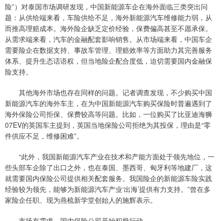
险”）对泰国市场调研发现，中国新能源车企在海外面临三类突出问
题：从供给端来看，车险供给不足，海外新能源汽车维修能力弱，从
而推高理赔成本。海外险企缺乏定价经验，保费偏高甚至不愿承保。
从需求端来看，汽车的金融配套影响销售。从市场端来看，中国车企
需要险企在数据支持、事故车管理、理赔效率等方面助力其完善服务
体系、提升生态话语权，但当地险企配合度低，迫切需要国内金融保
险支持。
其他海外市场也存在同样的问题。记者调查发现，不少购买中国
新能源汽车的海外车主，在为中国新能源汽车购买保险时普遍遇到了
海外保险公司拒保、保费较高等问题。比如，一位购买了比亚迪海狮
07EV的英国车主提到，英国当地保险公司拒绝为其投保，理由是“零
件供应不足，维修困难”。
“此外，我国新能源汽车产业在技术和产能方面处于领先地位，一
些头部车企除了出口之外，也在泰国、墨西哥、匈牙利等地建厂，这
就需要国内保险公司提供相关配套服务。我国险企的新能源车险实践
经验较为领先，能够为新能源汽车产业‘出海’提供有力支持。”曾在多
家险企任职、现为燕梳新学堂创始人的施辉表示。
市场有需求，国内保险公司开始积极行动。