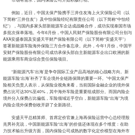
例如，近日，中国太保产险携手三井住友海上火灾保险公司（以
下简称“三井住友”）及中怡保险经纪有限责任公司（以下简称“中怡经
纪”），与国内多家头部新能源车企达成战略合作，成功实现泰国市场
多批次保单落地。今年6月份，中国人民财产保险股份有限公司分别与
AXA安盛泰国及安盛天平财产保险有限公司（以下简称“安盛天平”）
签署新能源车险海外保险三方合作备忘录。此外，今年1月份，中国平
安财产保险股份有限公司成功承保头部自主新能源车企出口欧洲的新
能源乘用车商业综合责任保险项目。
“新能源汽车‘出海’是争夺国际工业产品高地的核心战略方向。新
能源车险‘出海’补齐了车企境外全链路保障的重要一环。”中国太保产
险相关负责人表示，从保险业视角来看，当前国际金融企业的境外保
费占比可达30%至40%，其中海外车险是重要组成部分。而国内险企
境外分入保费占比偏低，车险领域近乎空白，新能源车险“出海”为境
内险企境外保费创收开辟了全新路径。
安盛天平总精算师、首席定价官兼上海再保险运营中心总经理殷
兆男补充说，中国新能源车险“出海”的价值还体现在多个维度：在助
力技术输出升级方面，国内保险公司成熟的数字化定价模型在海外市