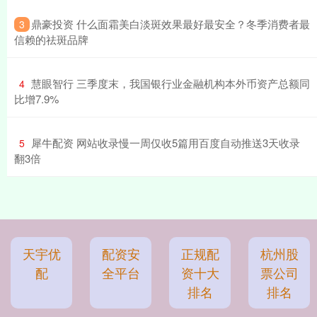
​鼎豪投资 什么面霜美白淡斑效果最好最安全？冬季消费者最
3
信赖的祛斑品牌
​慧眼智行 三季度末，我国银行业金融机构本外币资产总额同
4
比增7.9%
​犀牛配资 网站收录慢一周仅收5篇用百度自动推送3天收录
5
翻3倍
天宇优
配资安
正规配
杭州股
配
全平台
资十大
票公司
排名
排名