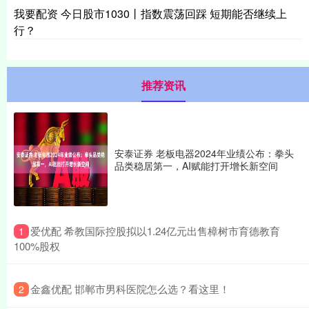
我要配资 今日股市1030丨指数震荡回踩 短期能否继续上
行？
推荐资讯
安泰证券 老板电器2024年业绩公布：拳头
品类稳居第一，AI赋能打开增长新空间
​爱优配 希教国际控股拟以1.24亿元出售樟树市育德教育
1
100%股权
​金鑫优配 邯郸市男科医院怎么选？看这里！
2