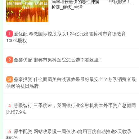
病率增长最快的恶性肿瘤—— 甲状腺癌！_
检测_症状_生活
​爱优配 希教国际控股拟以1.24亿元出售樟树市育德教育
1
100%股权
​金鑫优配 邯郸市男科医院怎么选？看这里！
2
​鼎豪投资 什么面霜美白淡斑效果最好最安全？冬季消费者最
3
信赖的祛斑品牌
​慧眼智行 三季度末，我国银行业金融机构本外币资产总额同
4
比增7.9%
​犀牛配资 网站收录慢一周仅收5篇用百度自动推送3天收录
5
翻3倍