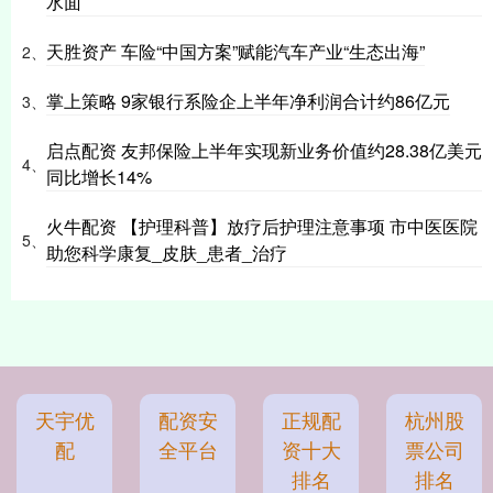
水面
天胜资产 车险“中国方案”赋能汽车产业“生态出海”
2、
掌上策略 9家银行系险企上半年净利润合计约86亿元
3、
启点配资 友邦保险上半年实现新业务价值约28.38亿美元
4、
同比增长14%
火牛配资 【护理科普】放疗后护理注意事项 市中医医院
5、
助您科学康复_皮肤_患者_治疗
天宇优
配资安
正规配
杭州股
配
全平台
资十大
票公司
排名
排名