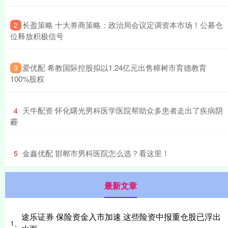
​长盈策略 十大券商策略：政治局会议定调资本市场！公募仓
2
位释放积极信号
​爱优配 希教国际控股拟以1.24亿元出售樟树市育德教育
3
100%股权
​天牛配资 怀化曙光男科医学医院帮助众多患者走出了疾病阴
4
霾
​金鑫优配 邯郸市男科医院怎么选？看这里！
5
最新文章
途乐证券 保险资金入市加速 这些险资中报重仓股已浮出
1、