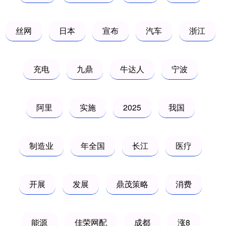
丝网
日本
宣布
汽车
浙江
充电
九鼎
牛达人
宁波
阿里
实施
2025
我国
制造业
年全国
长江
医疗
开展
发展
鼎茂策略
消费
能源
佳荣网配
成都
涨8