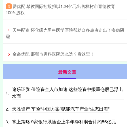
​爱优配 希教国际控股拟以1.24亿元出售樟树市育德教育
3
100%股权
​天牛配资 怀化曙光男科医学医院帮助众多患者走出了疾病阴
4
霾
​金鑫优配 邯郸市男科医院怎么选？看这里！
5
最新文章
途乐证券 保险资金入市加速 这些险资中报重仓股已浮出
1、
水面
天胜资产 车险“中国方案”赋能汽车产业“生态出海”
2、
掌上策略 9家银行系险企上半年净利润合计约86亿元
3、