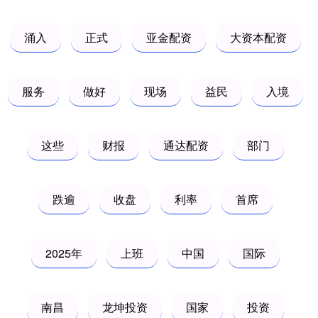
涌入
正式
亚金配资
大资本配资
服务
做好
现场
益民
入境
这些
财报
通达配资
部门
跌逾
收盘
利率
首席
2025年
上班
中国
国际
南昌
龙坤投资
国家
投资