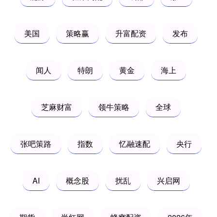
美国
策略赢
升富配资
发布
闻人
特朗
黄金
海上
芝麻财富
领牛策略
全球
张吧策路
指数
忆融速配
央行
AI
概念股
扰乱
兴启网