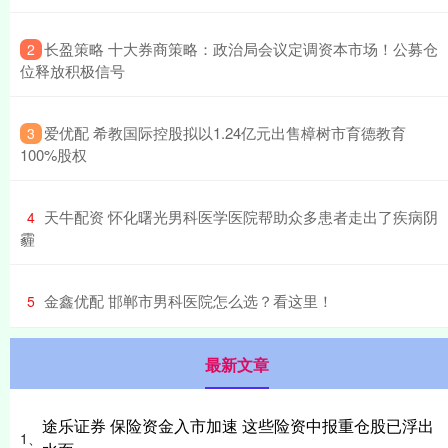
​长盈策略 十大券商策略：政治局会议定调资本市场！公募仓
2
位释放积极信号
​爱优配 希教国际控股拟以1.24亿元出售樟树市育德教育
3
100%股权
​天牛配资 怀化曙光男科医学医院帮助众多患者走出了疾病阴
4
霾
​金鑫优配 邯郸市男科医院怎么选？看这里！
5
最新文章
途乐证券 保险资金入市加速 这些险资中报重仓股已浮出
1、