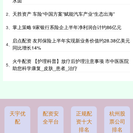
水面
天胜资产 车险“中国方案”赋能汽车产业“生态出海”
2、
掌上策略 9家银行系险企上半年净利润合计约86亿元
3、
启点配资 友邦保险上半年实现新业务价值约28.38亿美元
4、
同比增长14%
火牛配资 【护理科普】放疗后护理注意事项 市中医医院
5、
助您科学康复_皮肤_患者_治疗
天宇优
配资安
正规配
杭州股
配
全平台
资十大
票公司
排名
排名