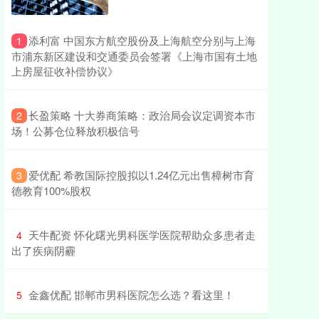
​添利富 中国东方航空股份及上海航空分别与上海
1
市浦东新区建设和交通委员会签署《上海市国有土地
上房屋征收补偿协议》
​长盈策略 十大券商策略：政治局会议定调资本市
2
场！公募仓位释放积极信号
​爱优配 希教国际控股拟以1.24亿元出售樟树市育
3
德教育100%股权
​天牛配资 怀化曙光男科医学医院帮助众多患者走
4
出了疾病阴霾
​金鑫优配 邯郸市男科医院怎么选？看这里！
5