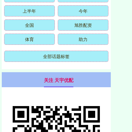
上半年
今年
全国
旭胜配资
体育
助力
全部话题标签
关注 天宇优配