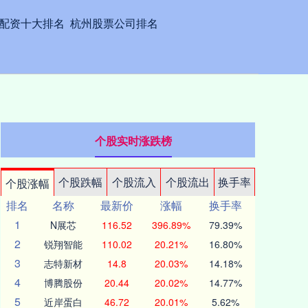
配资十大排名
杭州股票公司排名
个股实时涨跌榜
个股跌幅
个股流入
个股流出
换手率
个股涨幅
排名
名称
最新价
涨幅
换手率
1
N展芯
116.52
396.89%
79.39%
2
锐翔智能
110.02
20.21%
16.80%
3
志特新材
14.8
20.03%
14.18%
4
博腾股份
20.44
20.02%
14.77%
5
近岸蛋白
46.72
20.01%
5.62%