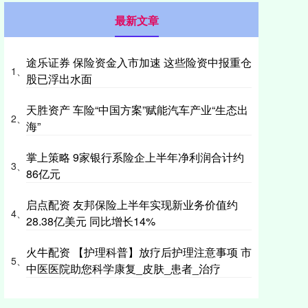
最新文章
途乐证券 保险资金入市加速 这些险资中报重仓
1、
股已浮出水面
天胜资产 车险“中国方案”赋能汽车产业“生态出
2、
海”
掌上策略 9家银行系险企上半年净利润合计约
3、
86亿元
启点配资 友邦保险上半年实现新业务价值约
4、
28.38亿美元 同比增长14%
火牛配资 【护理科普】放疗后护理注意事项 市
5、
中医医院助您科学康复_皮肤_患者_治疗