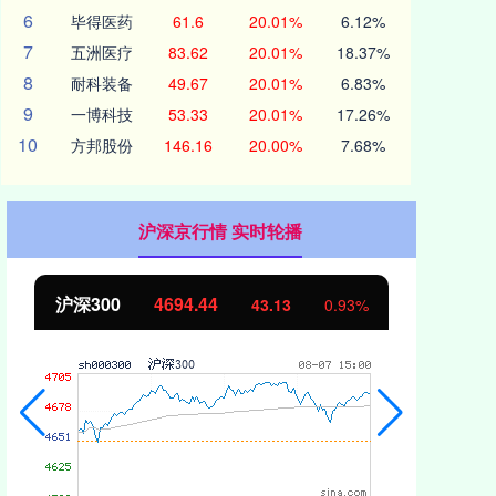
6
毕得医药
61.6
20.01%
6.12%
7
五洲医疗
83.62
20.01%
18.37%
8
耐科装备
49.67
20.01%
6.83%
9
一博科技
53.33
20.01%
17.26%
10
方邦股份
146.16
20.00%
7.68%
沪深京行情 实时轮播
沪深300
4694.44
北
43.13
0.93%