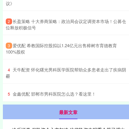
议》
​长盈策略 十大券商策略：政治局会议定调资本市场！公募仓
2
位释放积极信号
​爱优配 希教国际控股拟以1.24亿元出售樟树市育德教育
3
100%股权
​天牛配资 怀化曙光男科医学医院帮助众多患者走出了疾病阴
4
霾
​金鑫优配 邯郸市男科医院怎么选？看这里！
5
最新文章