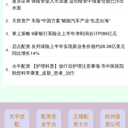
途乐证券 保险资金入市加速 这些险资中报重仓股已浮出
1、
水面
天胜资产 车险“中国方案”赋能汽车产业“生态出海”
2、
掌上策略 9家银行系险企上半年净利润合计约86亿元
3、
启点配资 友邦保险上半年实现新业务价值约28.38亿美元
4、
同比增长14%
火牛配资 【护理科普】放疗后护理注意事项 市中医医院
5、
助您科学康复_皮肤_患者_治疗
天宇优
配资安
正规配
杭州股
配
全平台
资十大
票公司