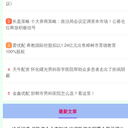
议》
​长盈策略 十大券商策略：政治局会议定调资本市场！公募仓
2
位释放积极信号
​爱优配 希教国际控股拟以1.24亿元出售樟树市育德教育
3
100%股权
​天牛配资 怀化曙光男科医学医院帮助众多患者走出了疾病阴
4
霾
​金鑫优配 邯郸市男科医院怎么选？看这里！
5
最新文章