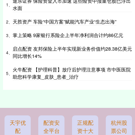
途乐证券 保险资金入市加速 这些险资中报重仓股已浮出
1、
水面
天胜资产 车险“中国方案”赋能汽车产业“生态出海”
2、
掌上策略 9家银行系险企上半年净利润合计约86亿元
3、
启点配资 友邦保险上半年实现新业务价值约28.38亿美元
4、
同比增长14%
火牛配资 【护理科普】放疗后护理注意事项 市中医医院
5、
助您科学康复_皮肤_患者_治疗
天宇优
配资安
正规配
杭州股
配
全平台
资十大
票公司