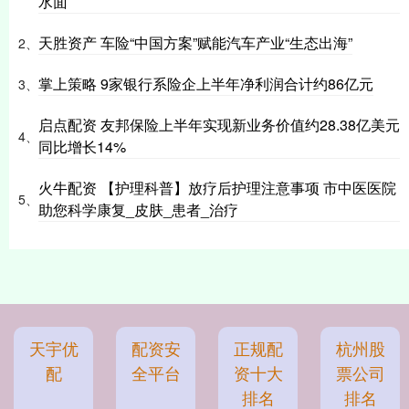
水面
天胜资产 车险“中国方案”赋能汽车产业“生态出海”
2、
掌上策略 9家银行系险企上半年净利润合计约86亿元
3、
启点配资 友邦保险上半年实现新业务价值约28.38亿美元
4、
同比增长14%
火牛配资 【护理科普】放疗后护理注意事项 市中医医院
5、
助您科学康复_皮肤_患者_治疗
天宇优
配资安
正规配
杭州股
配
全平台
资十大
票公司
排名
排名