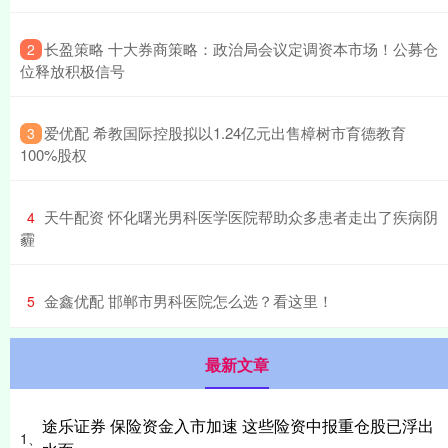
​长盈策略 十大券商策略：政治局会议定调资本市场！公募仓
2
位释放积极信号
​爱优配 希教国际控股拟以1.24亿元出售樟树市育德教育
3
100%股权
​天牛配资 怀化曙光男科医学医院帮助众多患者走出了疾病阴
4
霾
​金鑫优配 邯郸市男科医院怎么选？看这里！
5
最新文章
途乐证券 保险资金入市加速 这些险资中报重仓股已浮出
1、