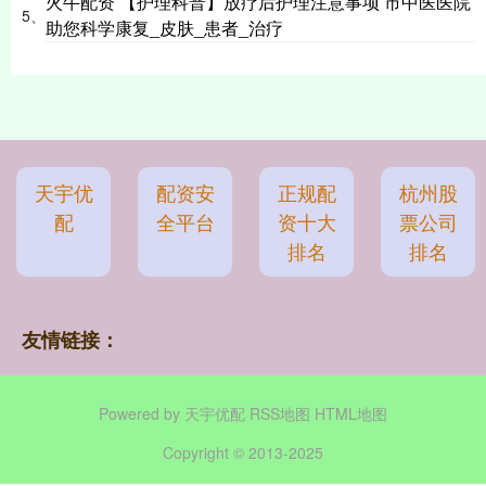
火牛配资 【护理科普】放疗后护理注意事项 市中医医院
5、
助您科学康复_皮肤_患者_治疗
天宇优
配资安
正规配
杭州股
配
全平台
资十大
票公司
排名
排名
友情链接：
Powered by
天宇优配
RSS地图
HTML地图
Copyright
© 2013-2025