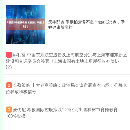
天牛配资 孕期怕营养不良？做好这5点，孕
妈健康胎宝壮
​添利富 中国东方航空股份及上海航空分别与上海市浦东新区
1
建设和交通委员会签署《上海市国有土地上房屋征收补偿协
议》
​长盈策略 十大券商策略：政治局会议定调资本市场！公募仓
2
位释放积极信号
​爱优配 希教国际控股拟以1.24亿元出售樟树市育德教育
3
100%股权