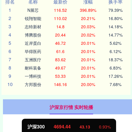
排名
名称
最新价
涨幅
换手率
1
N展芯
116.52
396.89%
79.39%
2
锐翔智能
110.02
20.21%
16.80%
3
志特新材
14.8
20.03%
14.18%
4
博腾股份
20.44
20.02%
14.77%
5
近岸蛋白
46.72
20.01%
5.62%
6
毕得医药
61.6
20.01%
6.12%
7
五洲医疗
83.62
20.01%
18.37%
8
耐科装备
49.67
20.01%
6.83%
9
一博科技
53.33
20.01%
17.26%
10
方邦股份
146.16
20.00%
7.68%
沪深京行情 实时轮播
沪深300
4694.44
43.13
0.93%