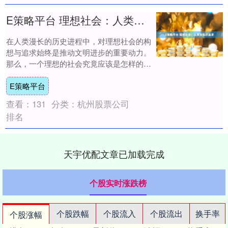
E策略平台 理想社会：人类永恒的追求
在人类漫长的历史进程中，对理想社会的构
想与追求始终是推动文明进步的重要动力。
那么，一个理想的社会究竟应该是怎样的
呢？理想社会首先应是公平正义的社会。公
E策略平台
平正义是社....
查看：
131
分类：
杭州股票公司
排名
天宇优配文章已加载完成
个股实时涨跌榜
个股跌幅
个股流入
个股流出
换手率
个股涨幅