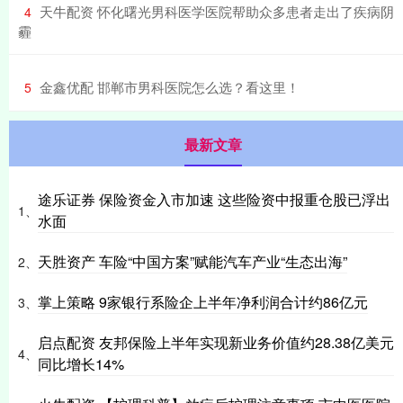
​天牛配资 怀化曙光男科医学医院帮助众多患者走出了疾病阴
4
霾
​金鑫优配 邯郸市男科医院怎么选？看这里！
5
最新文章
途乐证券 保险资金入市加速 这些险资中报重仓股已浮出
1、
水面
天胜资产 车险“中国方案”赋能汽车产业“生态出海”
2、
掌上策略 9家银行系险企上半年净利润合计约86亿元
3、
启点配资 友邦保险上半年实现新业务价值约28.38亿美元
4、
同比增长14%