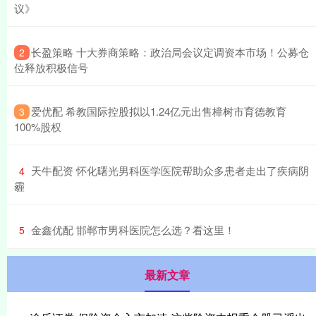
议》
​长盈策略 十大券商策略：政治局会议定调资本市场！公募仓
2
位释放积极信号
​爱优配 希教国际控股拟以1.24亿元出售樟树市育德教育
3
100%股权
​天牛配资 怀化曙光男科医学医院帮助众多患者走出了疾病阴
4
霾
​金鑫优配 邯郸市男科医院怎么选？看这里！
5
最新文章