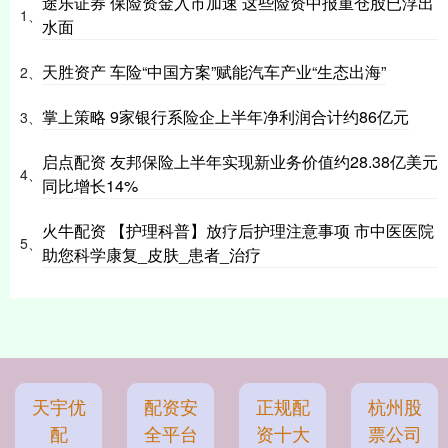
途乐证券 保险资金入市加速 这些险资中报重仓股已浮出
1、
水面
天胜资产 车险“中国方案”赋能汽车产业“生态出海”
2、
掌上策略 9家银行系险企上半年净利润合计约86亿元
3、
启点配资 友邦保险上半年实现新业务价值约28.38亿美元
4、
同比增长14%
火牛配资 【护理科普】放疗后护理注意事项 市中医医院
5、
助您科学康复_皮肤_患者_治疗
天宇优
配资安
正规配
杭州股
配
全平台
资十大
票公司