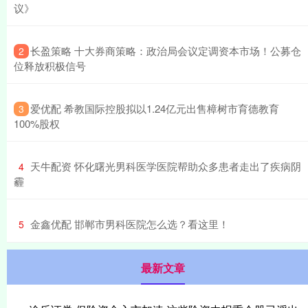
议》
​长盈策略 十大券商策略：政治局会议定调资本市场！公募仓
2
位释放积极信号
​爱优配 希教国际控股拟以1.24亿元出售樟树市育德教育
3
100%股权
​天牛配资 怀化曙光男科医学医院帮助众多患者走出了疾病阴
4
霾
​金鑫优配 邯郸市男科医院怎么选？看这里！
5
最新文章