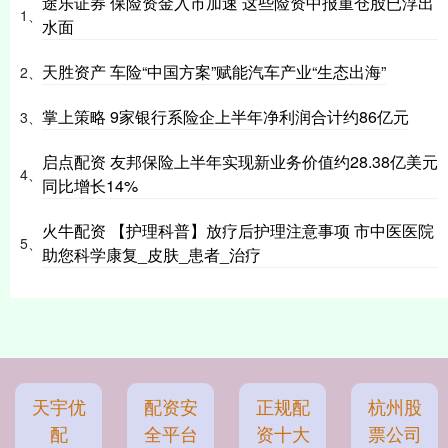
途乐证券 保险资金入市加速 这些险资中报重仓股已浮出
1、
水面
天胜资产 车险“中国方案”赋能汽车产业“生态出海”
2、
掌上策略 9家银行系险企上半年净利润合计约86亿元
3、
启点配资 友邦保险上半年实现新业务价值约28.38亿美元
4、
同比增长14%
火牛配资 【护理科普】放疗后护理注意事项 市中医医院
5、
助您科学康复_皮肤_患者_治疗
天宇优
配资安
正规配
杭州股
配
全平台
资十大
票公司